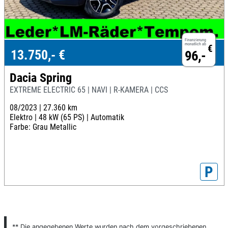
Finanzierung
monatlich ab
€
13.750,- €
96,-
Dacia Spring
EXTREME ELECTRIC 65 | NAVI | R-KAMERA | CCS
08/2023 |
27.360 km
Elektro |
48 kW (65 PS) |
Automatik
Farbe: Grau Metallic
P
** Die angegebenen Werte wurden nach dem vorgeschriebenen