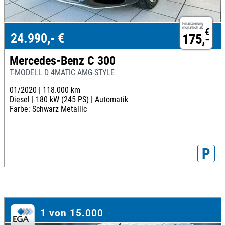
Finanzierung
monatlich ab
€
24.990,- €
175,-
Mercedes-Benz C 300
T-MODELL D 4MATIC AMG-STYLE
01/2020 |
118.000 km
Diesel |
180 kW (245 PS) |
Automatik
Farbe: Schwarz Metallic
P
1 von 15.000