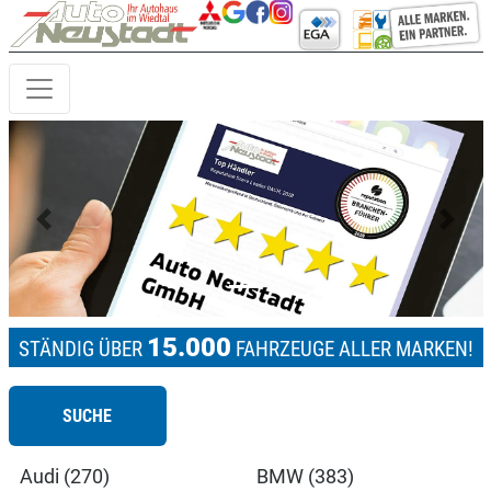
Previous
Next
15.000
STÄNDIG ÜBER
FAHRZEUGE ALLER MARKEN!
SUCHE
Audi (270)
BMW (383)