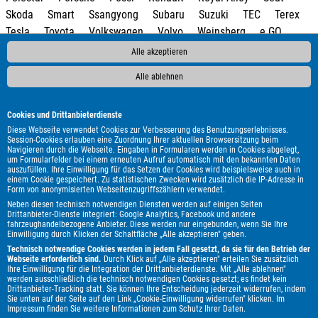
Skoda
Smart
Ssangyong
Subaru
Suzuki
TEC
Terex
Tesla
Toyota
Volkswagen
Volvo
Weinsberg
e.GO
Alle akzeptieren
Alle ablehnen
Cookies und Drittanbieterdienste
Diese Webseite verwendet Cookies zur Verbesserung des Benutzungserlebnisses.
Session-Cookies erlauben eine Zuordnung Ihrer aktuellen Browsersitzung beim
Navigieren durch die Webseite. Eingaben in Formularen werden in Cookies abgelegt,
um Formularfelder bei einem erneuten Aufruf automatisch mit den bekannten Daten
auszufüllen. Ihre Einwilligung für das Setzen der Cookies wird beispielsweise auch in
einem Cookie gespeichert. Zu statistischen Zwecken wird zusätzlich die IP-Adresse in
Form von anonymisierten Webseitenzugriffszählern verwendet.
Neben diesen technisch notwendigen Diensten werden auf einigen Seiten
Drittanbieter-Dienste integriert: Google Analytics, Facebook und andere
fahrzeughandelbezogene Anbieter. Diese werden nur eingebunden, wenn Sie Ihre
Einwilligung durch Klicken der Schaltfläche „Alle akzeptieren" geben.
Technisch notwendige Cookies werden in jedem Fall gesetzt, da sie für den Betrieb der
Webseite erforderlich sind.
Durch Klick auf „Alle akzeptieren" erteilen Sie zusätzlich
Ihre Einwilligung für die Integration der Drittanbieterdienste. Mit „Alle ablehnen"
werden ausschließlich die technisch notwendigen Cookies gesetzt; es findet kein
Drittanbieter-Tracking statt. Sie können Ihre Entscheidung jederzeit widerrufen, indem
Sie unten auf der Seite auf den Link „Cookie-Einwilligung widerrufen" klicken. Im
Impressum
finden Sie weitere Informationen zum Schutz Ihrer Daten.