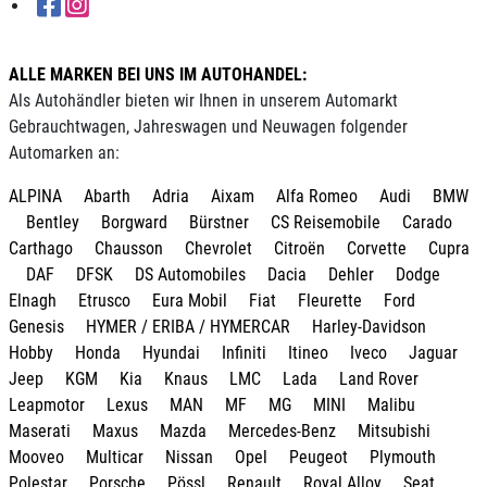
ALLE MARKEN BEI UNS IM AUTOHANDEL:
Als Autohändler bieten wir Ihnen in unserem Automarkt
Gebrauchtwagen, Jahreswagen und Neuwagen folgender
Automarken an:
ALPINA
Abarth
Adria
Aixam
Alfa Romeo
Audi
BMW
Bentley
Borgward
Bürstner
CS Reisemobile
Carado
Carthago
Chausson
Chevrolet
Citroën
Corvette
Cupra
DAF
DFSK
DS Automobiles
Dacia
Dehler
Dodge
Elnagh
Etrusco
Eura Mobil
Fiat
Fleurette
Ford
Genesis
HYMER / ERIBA / HYMERCAR
Harley-Davidson
Hobby
Honda
Hyundai
Infiniti
Itineo
Iveco
Jaguar
Jeep
KGM
Kia
Knaus
LMC
Lada
Land Rover
Leapmotor
Lexus
MAN
MF
MG
MINI
Malibu
Maserati
Maxus
Mazda
Mercedes-Benz
Mitsubishi
Mooveo
Multicar
Nissan
Opel
Peugeot
Plymouth
Polestar
Porsche
Pössl
Renault
Royal Alloy
Seat